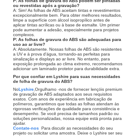
P: As folhas de gravura do ABS podem ser pintadas
ou revestidas após a gravação?
A: Sim! As folhas de ABS aceitam tintas e revestimentos
excepcionalmente bem. Para obter melhores resultados,
limpe a superfície com álcool isopropílico antes de
aplicar tintas acrílicas ou à base de esmalte. Um primer
pode aumentar a adesão, especialmente para projetos
complexos.
P: As folhas de gravura do ABS são adequadas para
uso ao ar livre?
A: Absolutamente. Nossas folhas de ABS são resistentes
a UV e à prova d'água, tornando-as perfeitas para
sinalização e displays ao ar livre. No entanto, para
exposição prolongada ao clima extremo, recomendamos
adicionar um laminado protetor para durabilidade extra.
Por que confiar em Lyshire para suas necessidades
de folha de gravura do ABS?
No
Lyshire
,
Orgulhamo -nos de fornecer lençóis premium
de gravação de ABS adaptados aos seus requisitos
exatos. Com anos de experiência em fabricação de
polímeros, garantimos que todas as folhas atendam às
rigorosas verificações de qualidade para consistência e
desempenho. Se você precisa de tamanhos padrão ou
soluções personalizadas, nossa equipe está pronta para
ajudar.
Contate-nos
Para discutir as necessidades do seu
projeto ou solicitar uma amostra. Deixe o Lyshire ser seu